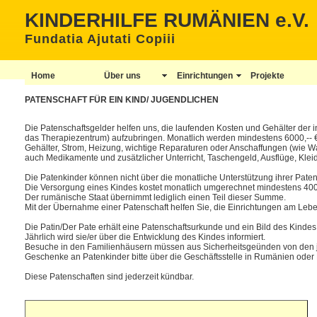
KINDERHILFE RUMÄNIEN e.V.
Fundatia Ajutati Copiii
Home
Über uns
Einrichtungen
Projekte
PATENSCHAFT FÜR EIN KIND/ JUGENDLICHEN
Die Patenschaftsgelder helfen uns, die laufenden Kosten und Gehälter der 
das Therapiezentrum) aufzubringen. Monatlich werden mindestens 6000,-- €
Gehälter, Strom, Heizung, wichtige Reparaturen oder Anschaffungen (wie 
auch Medikamente und zusätzlicher Unterricht, Taschengeld, Ausflüge, Klei
Die Patenkinder können nicht über die monatliche Unterstützung ihrer Paten
Die Versorgung eines Kindes kostet monatlich umgerechnet mindestens 400,
Der rumänische Staat übernimmt lediglich einen Teil dieser Summe.
Mit der Übernahme einer Patenschaft helfen Sie, die Einrichtungen am Lebe
Die Patin/Der Pate erhält eine Patenschaftsurkunde und ein Bild des Kindes
Jährlich wird sie/er über die Entwicklung des Kindes informiert.
Besuche in den Familienhäusern müssen aus Sicherheitsgeünden von den je
Geschenke an Patenkinder bitte über die Geschäftsstelle in Rumänien oder
Diese Patenschaften sind jederzeit kündbar.