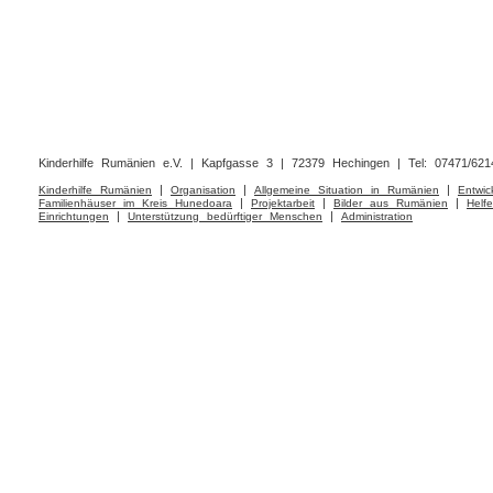
Kinderhilfe Rumänien e.V. | Kapfgasse 3 | 72379 Hechingen | Tel: 07471/62149
|
|
|
Kinderhilfe Rumänien
Organisation
Allgemeine Situation in Rumänien
Entwic
|
|
|
Familienhäuser im Kreis Hunedoara
Projektarbeit
Bilder aus Rumänien
Helf
|
|
Einrichtungen
Unterstützung bedürftiger Menschen
Administration